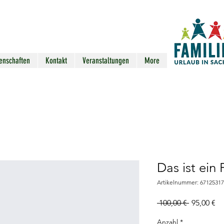
enschaften
Kontakt
Veranstaltungen
More
Das ist ein
Artikelnummer: 6712531
Standardp
Sa
 100,00 € 
95,00 €
Pr
Anzahl
*