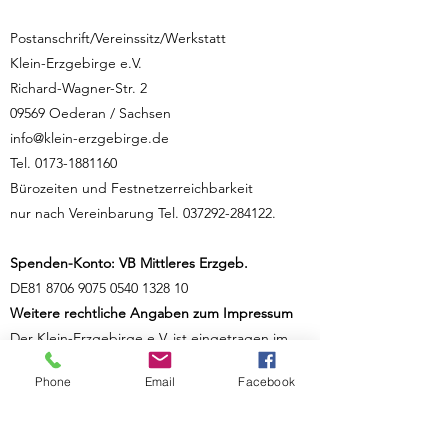
Postanschrift/Vereinssitz/Werkstatt
Klein-Erzgebirge e.V.
Richard-Wagner-Str. 2
09569 Oederan / Sachsen
info@klein-erzgebirge.de
Tel.
0173-1881160
Bürozeiten und Festnetzerreichbarkeit
nur nach Vereinbarung Tel.
037292-284122
.
Spenden-Konto: VB Mittleres Erzgeb.
DE81
8706 9075 0540 1328
10
Weitere rechtliche Angaben zum Impressum
Der Klein-Erzgebirge e.V. ist eingetragen im
Vereinsregister des Amtsgerichts Chemnitz
Phone
Email
Facebook
unter Nr. 9011.
Vorstand:
Vorsitzender: Michael Keller