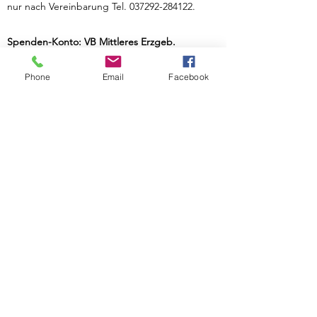
nur nach Vereinbarung Tel.
037292-284122
.
Spenden-Konto: VB Mittleres Erzgeb.
DE81
8706 9075 0540 1328
10
Weitere rechtliche Angaben zum Impressum
Phone
Email
Facebook
Der Klein-Erzgebirge e.V. ist eingetragen im
Vereinsregister des Amtsgerichts Chemnitz
unter Nr. 9011.
Vorstand:
Vorsitzender: Michael Keller
2. Vorsitzender: Jörg Uhlig
Beisitzer: Jürgen Siegert
Verbraucher haben die Möglichkeit,
Beschwerden an die
Online-
Streitbeilegungsplattform
der EU zu richten.
Die Inhalt dieser Webseite unterliegen dem
Urheberrecht.