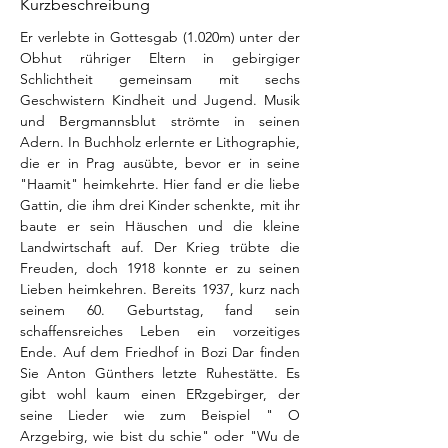
Kurzbeschreibung
Er verlebte in Gottesgab (1.020m) unter der 
Obhut rühriger Eltern in gebirgiger 
Schlichtheit gemeinsam mit sechs 
Geschwistern Kindheit und Jugend. Musik 
und Bergmannsblut strömte in seinen 
Adern. In Buchholz erlernte er Lithographie, 
die er in Prag ausübte, bevor er in seine 
"Haamit" heimkehrte. Hier fand er die liebe 
Gattin, die ihm drei Kinder schenkte, mit ihr 
baute er sein Häuschen und die kleine 
Landwirtschaft auf. Der Krieg trübte die 
Freuden, doch 1918 konnte er zu seinen 
Lieben heimkehren. Bereits 1937, kurz nach 
seinem 60. Geburtstag, fand sein 
schaffensreiches Leben ein vorzeitiges 
Ende. Auf dem Friedhof in Bozi Dar finden 
Sie Anton Günthers letzte Ruhestätte. Es 
gibt wohl kaum einen ERzgebirger, der 
seine Lieder wie zum Beispiel " O 
Arzgebirg, wie bist du schie" oder "Wu de 