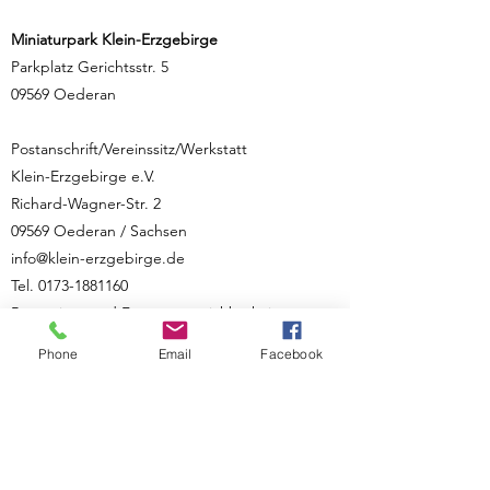
Miniaturpark Klein-Erzgebirge
Parkplatz Gerichtsstr. 5
09569 Oederan
Postanschrift/Vereinssitz/Werkstatt
Klein-Erzgebirge e.V.
Richard-Wagner-Str. 2
09569 Oederan / Sachsen
info@klein-erzgebirge.de
Tel.
0173-1881160
Bürozeiten und Festnetzerreichbarkeit
nur nach Vereinbarung Tel.
037292-284122
.
Phone
Email
Facebook
Spenden-Konto: VB Mittleres Erzgeb.
DE81
8706 9075 0540 1328
10
Weitere rechtliche Angaben zum Impressum
Der Klein-Erzgebirge e.V. ist eingetragen im