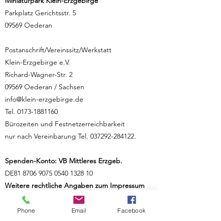
Miniaturpark Klein-Erzgebirge
Parkplatz Gerichtsstr. 5
09569 Oederan
Postanschrift/Vereinssitz/Werkstatt
Klein-Erzgebirge e.V.
Richard-Wagner-Str. 2
09569 Oederan / Sachsen
info@klein-erzgebirge.de
Tel.
0173-1881160
Bürozeiten und Festnetzerreichbarkeit
nur nach Vereinbarung Tel.
037292-284122
.
Spenden-Konto: VB Mittleres Erzgeb.
DE81
8706 9075 0540 1328
10
Weitere rechtliche Angaben zum Impressum
Der Klein-Erzgebirge e.V. ist eingetragen im
Vereinsregister des Amtsgerichts Chemnitz
Phone
Email
Facebook