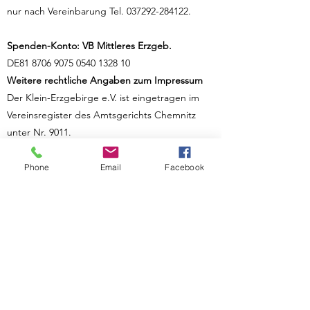
nur nach Vereinbarung Tel.
037292-284122
.
Spenden-Konto: VB Mittleres Erzgeb.
DE81
8706 9075 0540 1328
10
Weitere rechtliche Angaben zum Impressum
Der Klein-Erzgebirge e.V. ist eingetragen im
Vereinsregister des Amtsgerichts Chemnitz
unter Nr. 9011.
Vorstand:
Vorsitzender: Michael Keller
Phone
Email
Facebook
2. Vorsitzender: Jörg Uhlig
Beisitzer: Jürgen Siegert
Verbraucher haben die Möglichkeit,
Beschwerden an die
Online-
Streitbeilegungsplattform
der EU zu richten.
Die Inhalt dieser Webseite unterliegen dem
Urheberrecht.