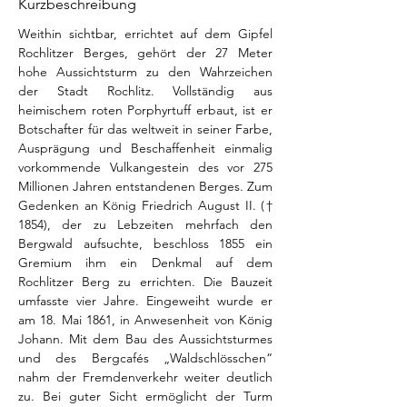
Kurzbeschreibung
Weithin sichtbar, errichtet auf dem Gipfel 
Rochlitzer Berges, gehört der 27 Meter 
hohe Aussichtsturm zu den Wahrzeichen 
der Stadt Rochlitz. Vollständig aus 
heimischem roten Porphyrtuff erbaut, ist er 
Botschafter für das weltweit in seiner Farbe, 
Ausprägung und Beschaffenheit einmalig 
vorkommende Vulkangestein des vor 275 
Millionen Jahren entstandenen Berges. Zum 
Gedenken an König Friedrich August II. († 
1854), der zu Lebzeiten mehrfach den 
Bergwald aufsuchte, beschloss 1855 ein 
Gremium ihm ein Denkmal auf dem 
Rochlitzer Berg zu errichten. Die Bauzeit 
umfasste vier Jahre. Eingeweiht wurde er 
am 18. Mai 1861, in Anwesenheit von König 
Johann. Mit dem Bau des Aussichtsturmes 
und des Bergcafés „Waldschlösschen“ 
nahm der Fremdenverkehr weiter deutlich 
zu. Bei guter Sicht ermöglicht der Turm 