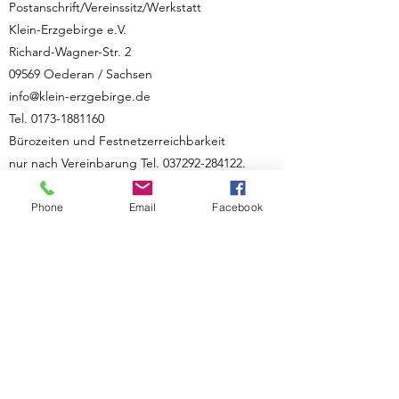
Postanschrift/Vereinssitz/Werkstatt
Klein-Erzgebirge e.V.
Richard-Wagner-Str. 2
09569 Oederan / Sachsen
info@klein-erzgebirge.de
Tel.
0173-1881160
Bürozeiten und Festnetzerreichbarkeit
nur nach Vereinbarung Tel.
037292-284122
.
Spenden-Konto: VB Mittleres Erzgeb.
Phone
Email
Facebook
DE81
8706 9075 0540 1328
10
Weitere rechtliche Angaben zum Impressum
Der Klein-Erzgebirge e.V. ist eingetragen im
Vereinsregister des Amtsgerichts Chemnitz
unter Nr. 9011.
Vorstand:
Vorsitzender: Michael Keller
2. Vorsitzender: Jörg Uhlig